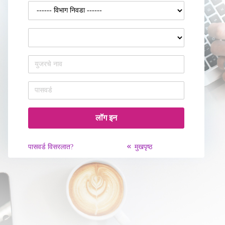
पासवर्ड विसरलात?
मुखपृष्ठ